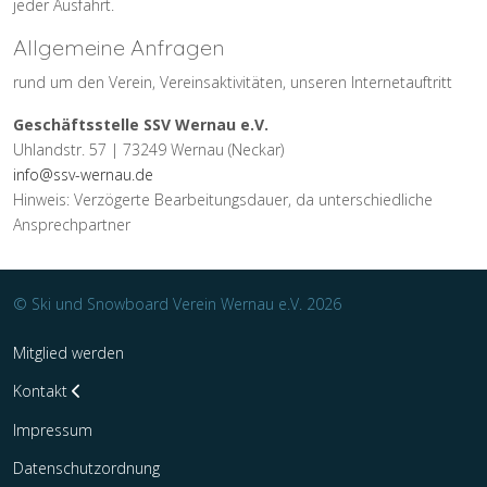
jeder Ausfahrt.
Allgemeine Anfragen
rund um den Verein, Vereinsaktivitäten, unseren Internetauftritt
Geschäftsstelle SSV Wernau e.V.
Uhlandstr. 57 | 73249 Wernau (Neckar)
info@ssv-wernau.de
Hinweis: Verzögerte Bearbeitungsdauer, da unterschiedliche
Ansprechpartner
© Ski und Snowboard Verein Wernau e.V. 2026
Mitglied werden
Kontakt
Impressum
Datenschutzordnung